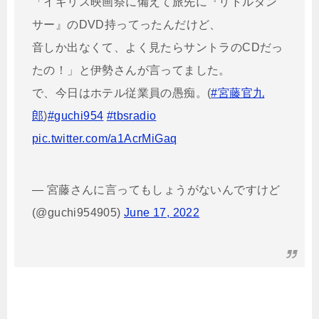
「イギリス映画祭に備えて旅先に『リトルダン
サー』のDVD持ってったんだけど、
音しか出なくて、よく見たらサントラのCDだっ
たの！」と伊勢さんが言ってました。
で、今日はホテル従業員の愚痴。(
#宮藤官九
郎
)
#guchi954
#tbsradio
pic.twitter.com/a1AcrMiGaq
— 宮藤さんに言ってもしょうがないんですけど
(@guchi954905)
June 17, 2022