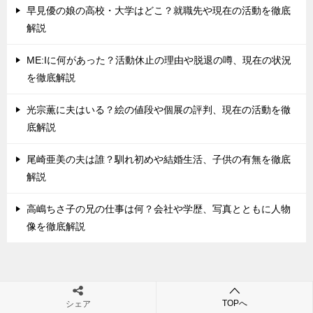
早見優の娘の高校・大学はどこ？就職先や現在の活動を徹底
解説
ME:Iに何があった？活動休止の理由や脱退の噂、現在の状況
を徹底解説
光宗薫に夫はいる？絵の値段や個展の評判、現在の活動を徹
底解説
尾崎亜美の夫は誰？馴れ初めや結婚生活、子供の有無を徹底
解説
高嶋ちさ子の兄の仕事は何？会社や学歴、写真とともに人物
像を徹底解説
最新エンタメ・スポーツニュース
TOP
芸能
TOPへ
シェア