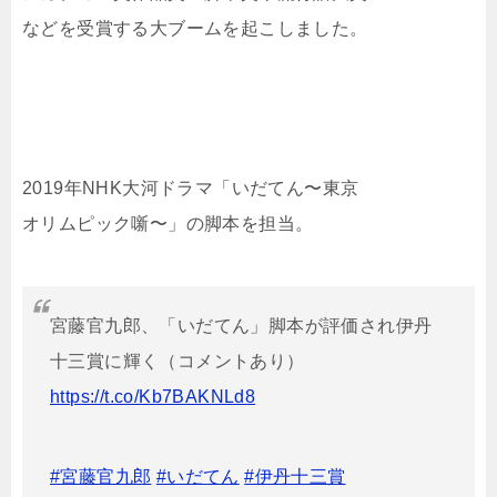
などを受賞する大ブームを起こしました。
2019年NHK大河ドラマ「いだてん〜東京
オリムピック噺〜」の脚本を担当。
宮藤官九郎、「いだてん」脚本が評価され伊丹
十三賞に輝く（コメントあり）
https://t.co/Kb7BAKNLd8
#宮藤官九郎
#いだてん
#伊丹十三賞