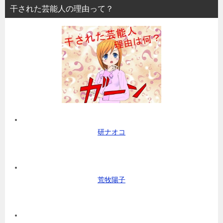
干された芸能人の理由って？
研ナオコ
荒牧陽子