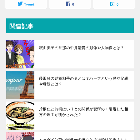
Tweet
0
0
関連記事
釈由美子の旦那の中井清貴の顔像や人物像とは？
藤田玲の結婚相手の妻とは？ハーフという噂や父親
や母親とは？
片桐仁と片桐はいりとの関係が驚愕の！引退した相
方の理由が明かされた？
ヒャダイン前山田健一の彼女との結婚は間近？もも