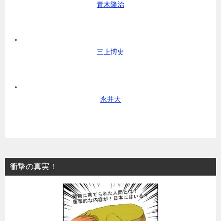
青木隆治
三上博史
永井大
衝撃の真実！