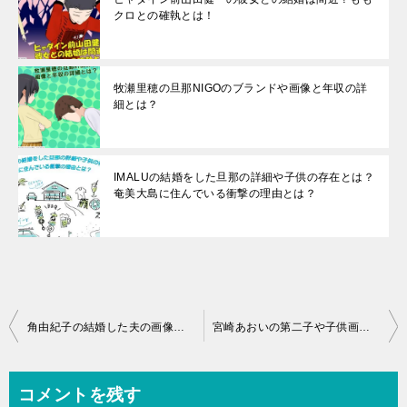
クロとの確執とは！
牧瀬里穂の旦那NIGOのブランドや画像と年収の詳
細とは？
IMALUの結婚をした旦那の詳細や子供の存在とは？
奄美大島に住んでいる衝撃の理由とは？
投
角由紀子の結婚した夫の画像やプロフィールとは？子供や年齢の詳細が！
宮崎あおいの第二子や子供画像が驚愕の？岡田准一は子煩悩で？
稿
ナ
コメントを残す