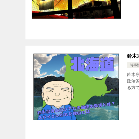
鈴木
時事
鈴木
政治
る方で