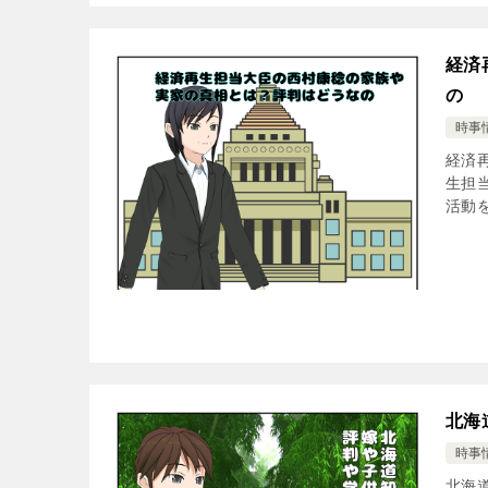
経済
の
時事
経済
生担
活動を
北海
時事
北海