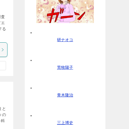
調査
だエ
する
研ナオコ
荒牧陽子
青木隆治
まと
々の
外科
三上博史