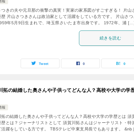
情報
さつきの夫や元旦那の衝撃の真実！実家の家系図がすごすぎる！ 片山
経歴 片山さつきさんは政治家として活躍をしている方です。 片山さつ
959年5月9日生まれで、埼玉県さいたま市出身です。 1972年、浦 […
続きを読む
Tweet
0
0
川拓の結婚した奥さんや子供ってどんな人？高校や大学の学
情報
川拓の結婚した奥さんや子供ってどんな人？高校や大学の学歴とは 須
経歴とは？ジャーナリストとして 須賀川拓さんはジャーナリスト・特
活躍をしている方です。 TBSテレビ中東支局長でもあります。 &nb [