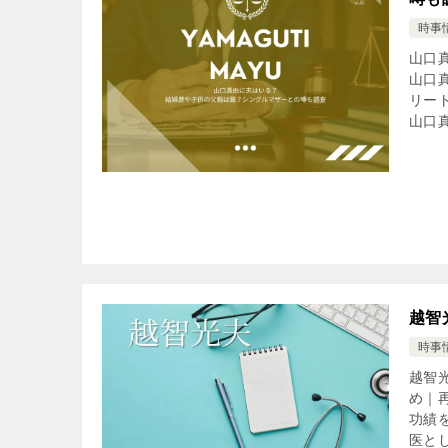
時事
山口
山口
リー
山口真
越智
時事
越智
め｜
功績
医とし