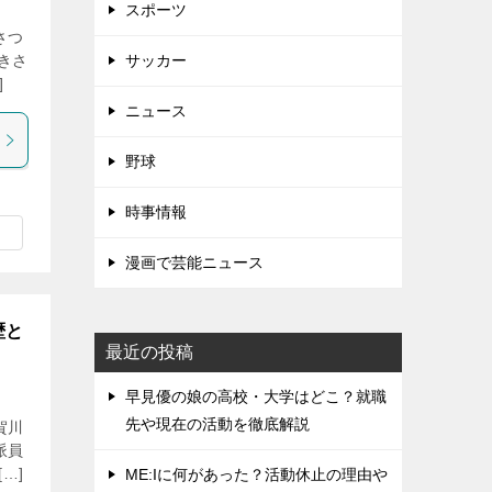
スポーツ
さつ
きさ
サッカー
]
ニュース
野球
時事情報
漫画で芸能ニュース
歴と
最近の投稿
早見優の娘の高校・大学はどこ？就職
先や現在の活動を徹底解説
賀川
派員
…]
ME:Iに何があった？活動休止の理由や