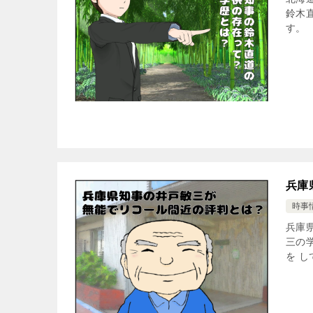
鈴木
す。 
兵庫
時事
兵庫
三の
を し