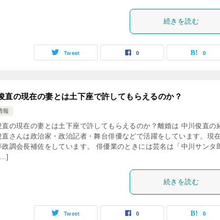
続きを読む
Tweet
0
0
俊直の現在の妻とは土下座で許してもらえるのか？
情報
俊直の現在の妻とは土下座で許してもらえるのか？離婚は 中川俊直の
俊直さんは政治家・政治記者・舞台俳優などで活躍をしています。現
等政調会長補佐をしています。 俳優業のときには芸名は「中川サンタ
…]
続きを読む
Tweet
0
0