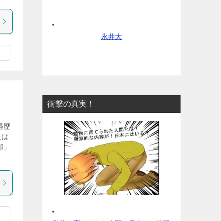
永井大
衝撃の真実！
経歴
在は
郎」