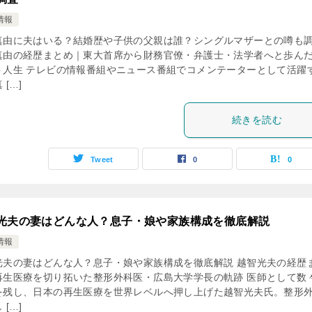
情報
真由に夫はいる？結婚歴や子供の父親は誰？シングルマザーとの噂も
真由の経歴まとめ｜東大首席から財務官僚・弁護士・法学者へと歩ん
ト人生 テレビの情報番組やニュース番組でコメンテーターとして活躍
 […]
続きを読む
Tweet
0
0
光夫の妻はどんな人？息子・娘や家族構成を徹底解説
情報
光夫の妻はどんな人？息子・娘や家族構成を徹底解説 越智光夫の経歴
再生医療を切り拓いた整形外科医・広島大学学長の軌跡 医師として数
を残し、日本の再生医療を世界レベルへ押し上げた越智光夫氏。整形
 […]