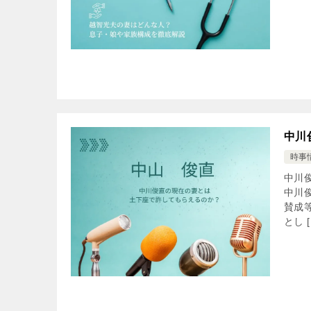
中川
時事
中川
中川
賛成
とし [