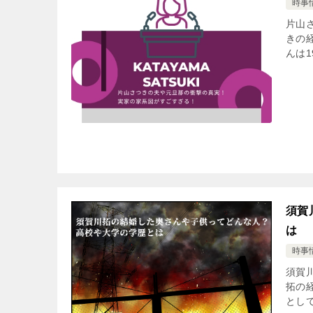
時事
片山
きの
んは1
須賀
は
時事
須賀
拓の
として