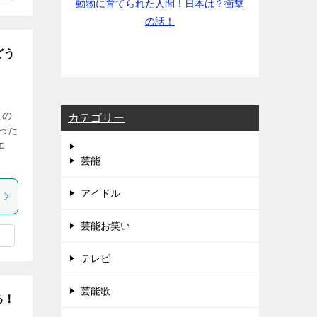
動物に育てられた人間！日本は？衝撃
の話！
どう
たの
カテゴリー
った
エ
芸能
アイドル
芸能お笑い
テレビ
芸能歌
る！