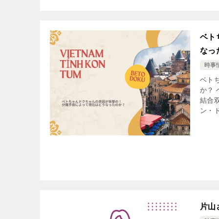
ベト
なっ
時事
ベト
か？
結合
ン・ド
片山