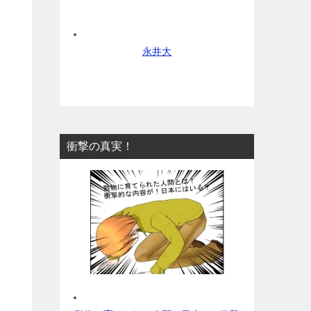
永井大
衝撃の真実！