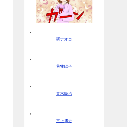
研ナオコ
荒牧陽子
青木隆治
三上博史