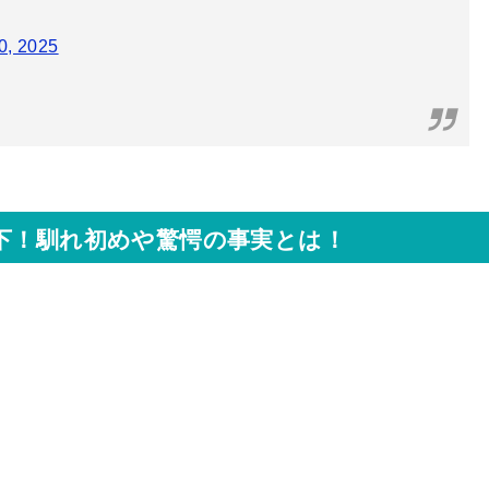
20, 2025
年下！馴れ初めや驚愕の事実とは！