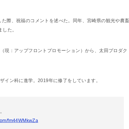
選した際、祝福のコメントを述べた。同年、宮崎県の観光や農
ました。
シー（現：アップフロントプロモーション）から、太田プロダク
デザイン科に進学。2019年に修了をしています。
…。
r.com/fm44WMkwZa