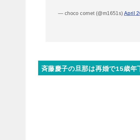
— choco cornet (@m1651s)
April 
斉藤慶子の旦那は再婚で15歳