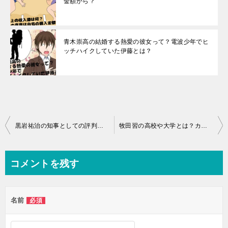
金額から？
青木崇高の結婚する熱愛の彼女って？電波少年でヒ
ッチハイクしていた伊藤とは？
投
黒岩祐治の知事としての評判は？息子や嫁画像で驚愕の？
牧田習の高校や大学とは？カラコンや彼女が安藤美姫という噂が
稿
ナ
コメントを残す
ビ
ゲ
名前
必須
ー
シ