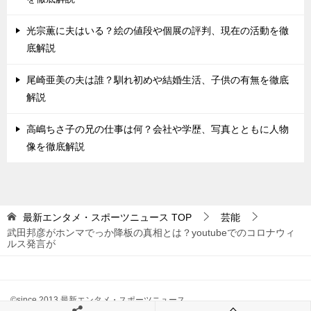
光宗薫に夫はいる？絵の値段や個展の評判、現在の活動を徹
底解説
尾崎亜美の夫は誰？馴れ初めや結婚生活、子供の有無を徹底
解説
高嶋ちさ子の兄の仕事は何？会社や学歴、写真とともに人物
像を徹底解説
最新エンタメ・スポーツニュース
TOP
芸能
武田邦彦がホンマでっか降板の真相とは？youtubeでのコロナウィ
ルス発言が
©since 2013 最新エンタメ・スポーツニュース