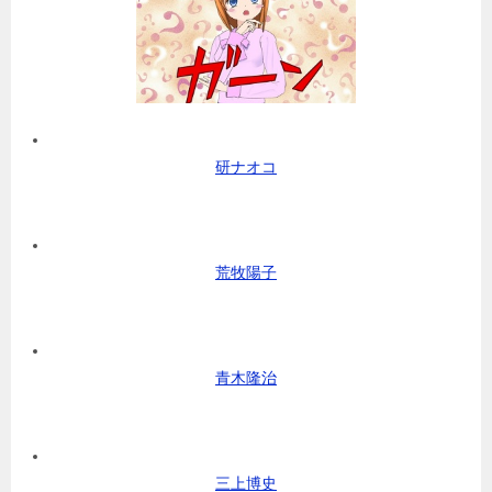
研ナオコ
荒牧陽子
青木隆治
三上博史