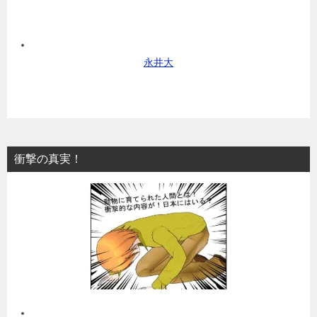
永井大
衝撃の真実！