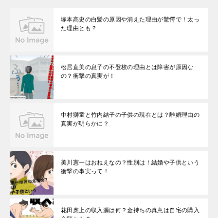
塚本高史の白髪の原因や消えた理由が驚愕で！太っ
た理由とも？
松居直美の息子の不登校の理由とは障害が原因な
の？衝撃の真実が！
中村獅童と竹内結子の子供の現在とは？離婚理由の
真実が明らかに？
美川憲一はおねえなの？性別は！結婚や子供という
衝撃の事実って！
花田虎上の収入源は何？金持ちの真意は自宅の購入