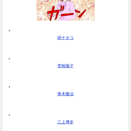
研ナオコ
荒牧陽子
青木隆治
三上博史