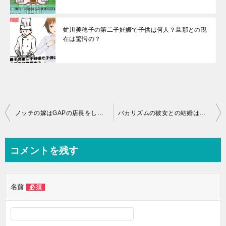
虻川美穂子の第二子妊娠で子供は何人？旦那との現
在は驚愕の？
投
ノッチの嫁はGAPの店長をしてる？前妻との間に子供は？離婚理由が
バカリズムの彼女との結婚は？ヤンキーだった過去？ドラマの脚本で！
稿
ナ
コメントを残す
ビ
ゲ
名前
必須
ー
シ
ョ