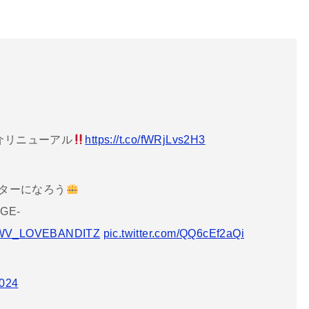
紹介リニューアル
https://t.co/fWRjLvs2H3
スターになろう
AGE-
WV_LOVEBANDITZ
pic.twitter.com/QQ6cEf2aQi
2024