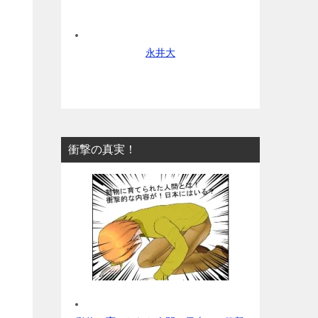
永井大
衝撃の真実！