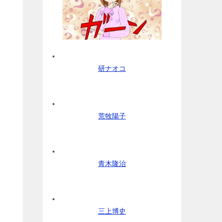
研ナオコ
荒牧陽子
青木隆治
三上博史