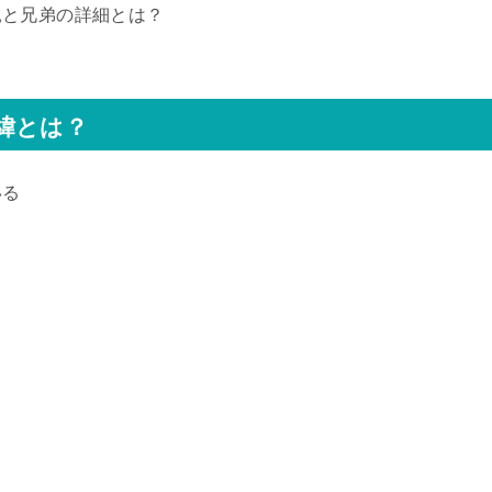
親と兄弟の詳細とは？
緯とは？
いる