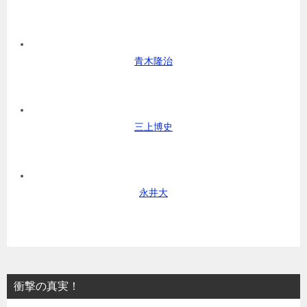
青木隆治
三上博史
永井大
衝撃の真実！