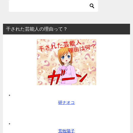
干された芸能人の理由って？
研ナオコ
荒牧陽子