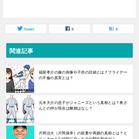
Tweet
0
0
関連記事
福留孝介の嫁の画像や子供の詳細とは？フライデー
の不倫の真実とは？
元木大介の息子がジャニーズという真相とは？奥さ
んとの仲が現在は離婚はなし？
片岡治大（片岡保幸）の前妻や再婚の真相とは？と
ベッキーとなぜ知り合ったのか馴れ初めが！