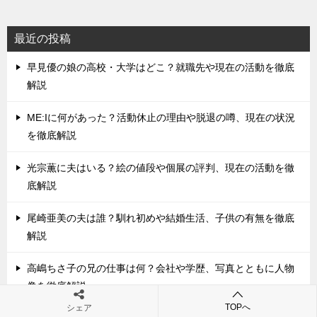
最近の投稿
早見優の娘の高校・大学はどこ？就職先や現在の活動を徹底
解説
ME:Iに何があった？活動休止の理由や脱退の噂、現在の状況
を徹底解説
光宗薫に夫はいる？絵の値段や個展の評判、現在の活動を徹
底解説
尾崎亜美の夫は誰？馴れ初めや結婚生活、子供の有無を徹底
解説
高嶋ちさ子の兄の仕事は何？会社や学歴、写真とともに人物
像を徹底解説
TOPへ
シェア