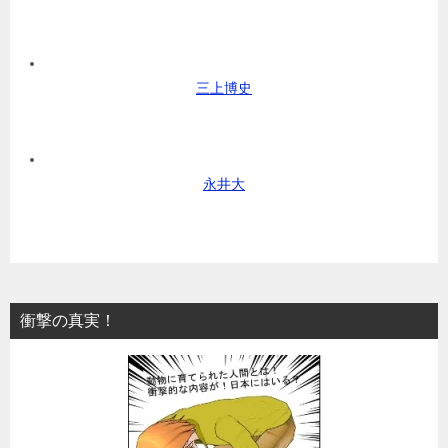
三上博史
永井大
衝撃の真実！