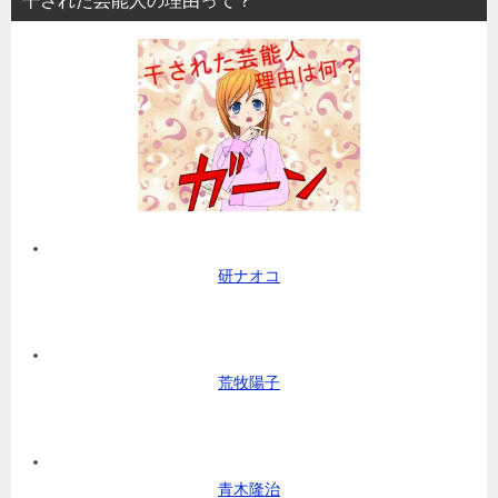
干された芸能人の理由って？
研ナオコ
荒牧陽子
青木隆治