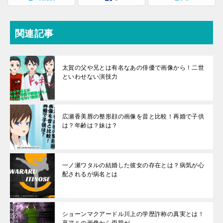
関連記事
太賀の父や兄とは有名なあの俳優で画像から！二世
といわせない演技力
広瀬香美唇の整形顔の画像を昔と比較！再婚で子供
は？年齢は？妹は？
一ノ瀬ワタルの結婚した彼女の存在とは？病気が心
配されるが病名とは
ショーンマクアードル川上の学歴詐称の真実とは！