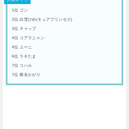
1位 ゴン
2位 白雪ひめ(キュアプリンセス)
3位 チャップ
4位 コアラニャン
4位 ユーニ
6位 ラキたま
7位 コハル
7位 椎名かがり