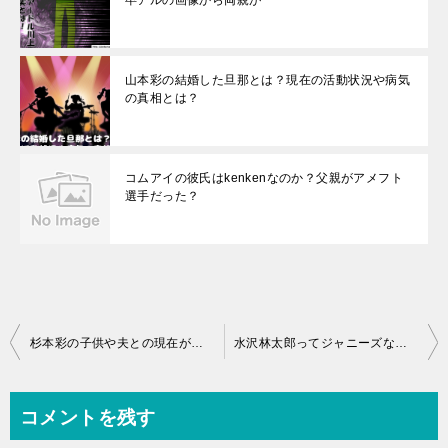
卒アルの画像から両親が
山本彩の結婚した旦那とは？現在の活動状況や病気
の真相とは？
コムアイの彼氏はkenkenなのか？父親がアメフト
選手だった？
投
杉本彩の子供や夫との現在がやばいと噂の真相とは？壮絶な生い立ちが！
水沢林太郎ってジャニーズなの？大学や本名の真相とは？父親や母親が
稿
ナ
コメントを残す
ビ