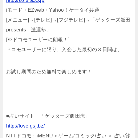
http://koiura55.jp
iモード・EZweb・Yahoo！ケータイ共通
[メニュー]→[テレビ]→[フジテレビ]→「ゲッターズ飯田
presents 激運塾」
[※ドコモユーザーに朗報！]
ドコモユーザーに限り、入会した最初の３日間は、
お試し期間のため無料で楽しめます！
■占いサイト 「ゲッターズ飯田流」
http://love.gsj.bz/
NTTドコモ：iMENU＞ゲーム/コミック/占い ＞ 占い/診