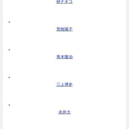
研ナオコ
荒牧陽子
青木隆治
三上博史
永井大