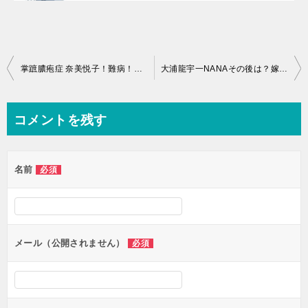
投
掌蹠膿疱症 奈美悦子！難病！若い頃の画像は？息子は？旦那は？
大浦龍宇一NANAその後は？嫁は父は？かつらなの？息子は？
稿
ナ
コメントを残す
ビ
ゲ
名前
必須
ー
シ
ョ
ン
メール（公開されません）
必須