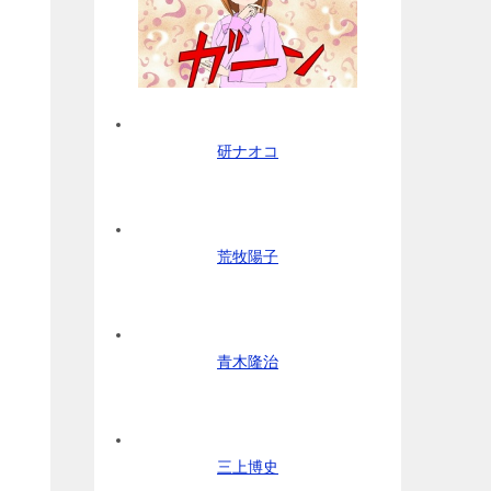
研ナオコ
荒牧陽子
青木隆治
三上博史