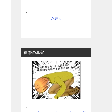
永井大
衝撃の真実！