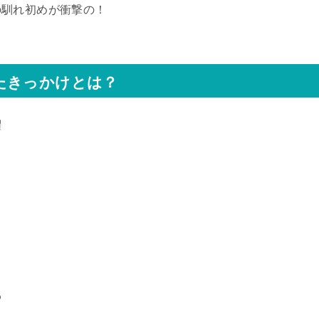
の馴れ初めが衝撃の！
たきっかけとは？
躍
ョ
わ