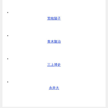
荒牧陽子
青木隆治
三上博史
永井大