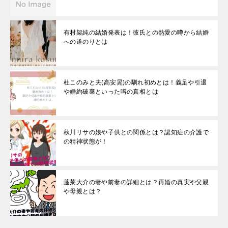
有村架純の結婚発表は！彼氏との熱愛の噂から結婚
への道のりとは
杜このみと夫(高安晃)の馴れ初めとは！義足や引退
や婚約破棄といった噂の真相とは
秋川リサの娘や子供との関係とは？認知症の介護で
の精神状態が！
蓬莱大介の妻や前妻の詳細とは？再婚の真実や父親
や母親とは？