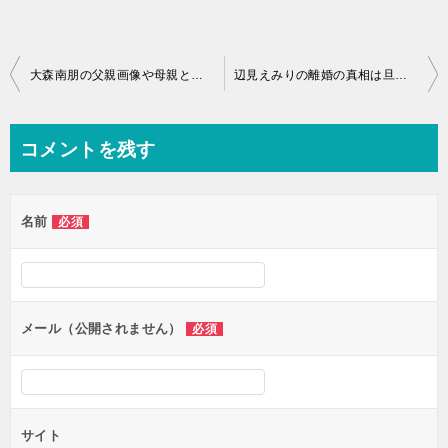
投
大森南朋の父親画像や母親とは？嫁や子供の存在とは？
辺見えみりの離婚の真相は旦那松田賢二との知られざる関係が？
稿
ナ
コメントを残す
ビ
ゲ
名前
必須
ー
シ
ョ
ン
メール（公開されません）
必須
サイト