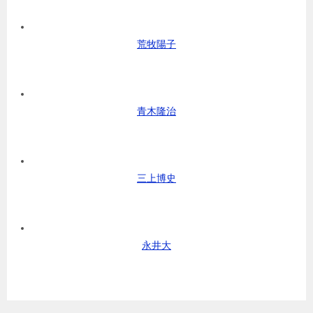
荒牧陽子
青木隆治
三上博史
永井大