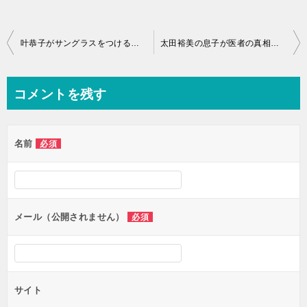
投
叶恭子がサングラスをつける理由が驚愕の？妊娠や出産の噂の真実とは
太田裕美の息子が医者の真相とは？現在は乳がん発症で？
稿
ナ
コメントを残す
ビ
ゲ
名前
必須
ー
シ
ョ
ン
メール（公開されません）
必須
サイト