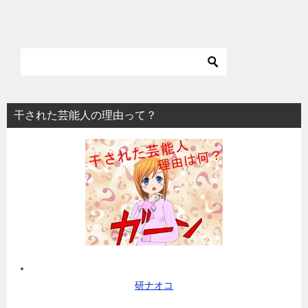
干された芸能人の理由って？
研ナオコ