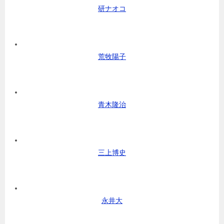
研ナオコ
荒牧陽子
青木隆治
三上博史
永井大