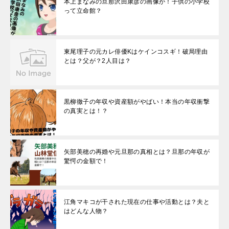
本上まなみの旦那沢田康彦の画像が！子供の小学校
って立命館？
東尾理子の元カレ俳優Kはケインコスギ！破局理由
とは？父が？2人目は？
黒柳徹子の年収や資産額がやばい！本当の年収衝撃
の真実とは！？
矢部美穂の再婚や元旦那の真相とは？旦那の年収が
驚愕の金額で！
江角マキコが干された現在の仕事や活動とは？夫と
はどんな人物？