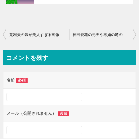
投
筧利夫の嫁が美人すぎる画像や馴れ初めとは！消えたと言われる理由とは
神田愛花の元夫や再婚の噂の真相とは！実家がお金持ちの
稿
ナ
コメントを残す
ビ
ゲ
名前
必須
ー
シ
ョ
ン
メール（公開されません）
必須