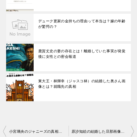
デューク更家の金持ちの理由って本当は？嫁の年齢
が驚愕の？
鹿賀丈史の妻の存在とは！離婚していた事実が発覚
後に女性との密会報道
東大王・林輝幸（ジャスコ林）の結婚した奥さん画
像とは？就職先の真相
投
小宮璃央のジャニーズの真相は？彼女との熱愛のスクープとは？
原沙知絵の結婚した旦那画像や職業！子供の存在とは？ハーフという噂の真相とは