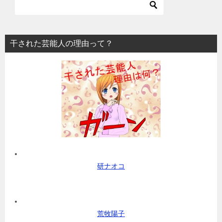
干された芸能人の理由って？
研ナオコ
荒牧陽子