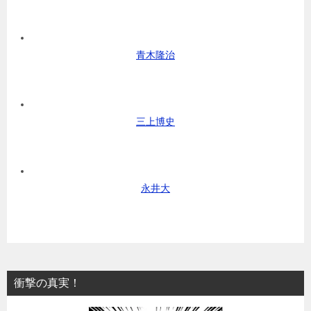
青木隆治
三上博史
永井大
衝撃の真実！