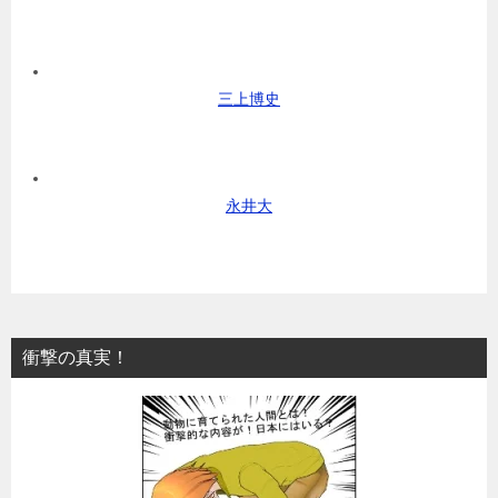
三上博史
永井大
衝撃の真実！