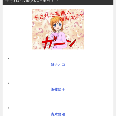
干された芸能人の理由って？
研ナオコ
荒牧陽子
青木隆治