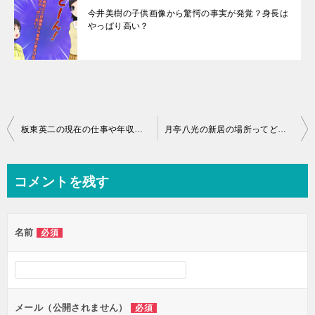
今井美樹の子供画像から驚愕の事実が発覚？身長は
やっぱり高い？
投
板東英二の現在の仕事や年収で今後消えたあとの生活とは？
月亭八光の新居の場所ってどこなの？嫁のSHINOや子供達の画像から
稿
ナ
コメントを残す
ビ
ゲ
名前
必須
ー
シ
ョ
ン
メール（公開されません）
必須