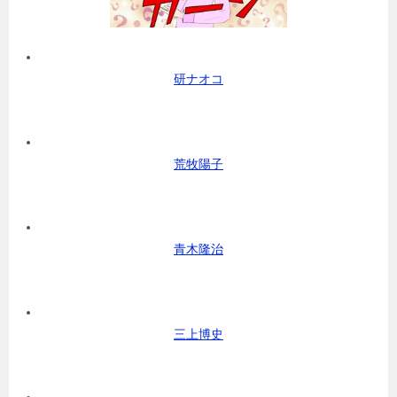
研ナオコ
荒牧陽子
青木隆治
三上博史