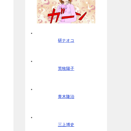
研ナオコ
荒牧陽子
青木隆治
三上博史