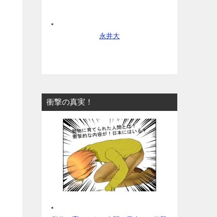
永井大
衝撃の真実！