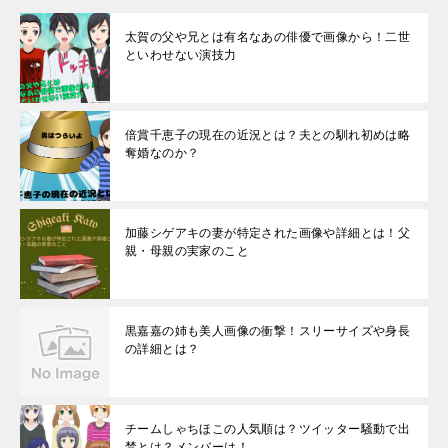
太賀の父や兄とは有名なあの俳優で画像から！二世
といわせない演技力
倍賞千恵子の現在の近況とは？夫との馴れ初めは略
奪婚なのか？
加藤シゲアキの妻が特定された画像や詳細とは！父
親・母親の実家のこと
黒嘉嘉の姉も美人画像の衝撃！スリーサイズや身長
の詳細とは？
チームしゃちほこの人気順は？ツイッター騒動で出
禁とは？メンバーは！