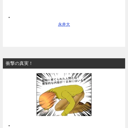
永井大
衝撃の真実！