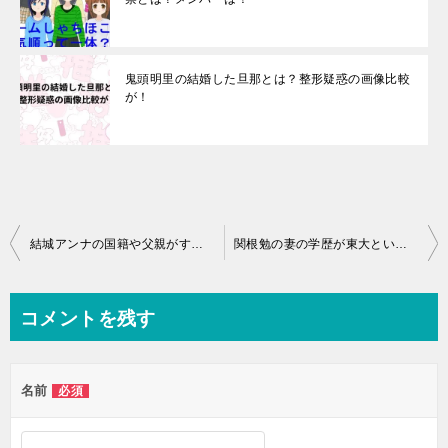
鬼頭明里の結婚した旦那とは？整形疑惑の画像比較
が！
投
結城アンナの国籍や父親がすごい！子供は娘が1人いる？画像は
関根勉の妻の学歴が東大という噂の真相とは！最近見ないけれど仕事は何をしてる
稿
ナ
コメントを残す
ビ
ゲ
名前
必須
ー
シ