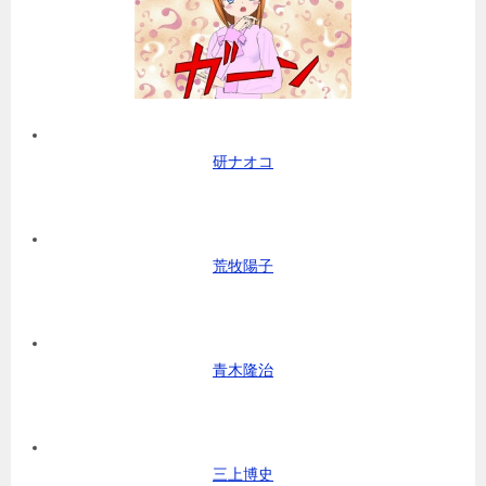
研ナオコ
荒牧陽子
青木隆治
三上博史