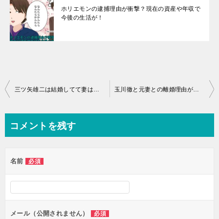
ホリエモンの逮捕理由が衝撃？現在の資産や年収で
今後の生活が！
投
三ツ矢雄二は結婚してて妻はいるのか真相とは？カミングアウトをした理由が！
玉川徹と元妻との離婚理由が衝撃の事実で！結婚した時に子供は？再婚の可能性とは
稿
ナ
コメントを残す
ビ
ゲ
名前
必須
ー
シ
ョ
ン
メール（公開されません）
必須