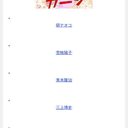
研ナオコ
荒牧陽子
青木隆治
三上博史