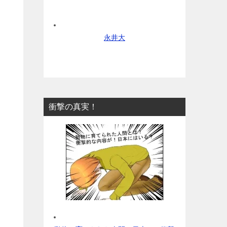
永井大
衝撃の真実！