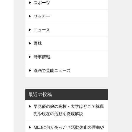
て
スポーツ
サッカー
ニュース
野球
時事情報
0
漫画で芸能ニュース
最近の投稿
早見優の娘の高校・大学はどこ？就職
先や現在の活動を徹底解説
ME:Iに何があった？活動休止の理由や