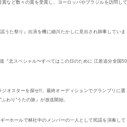
優秀賞など数々の賞を受賞し、ヨーロッパやブラジルを訪問し
け!民謡うた祭り』出演を機に細川たかしに見出され師事していま
北海道『北スペシャル〜すべてはこの日のために 江差追分全国5
「ラジオスターを探せ!!」最終オーディションでグランプリに選
み”ふわり”うたの旅』が放送開始。
カーネギーホールで林社中のメンバーの一人として民謡を演奏して