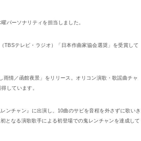
の木曜パーソナリティを担当しました。
大賞（TBSテレビ・ラジオ）「日本作曲家協会選奨」を受賞して
ちなし雨情／函館夜景」をリリース。オリコン演歌・歌謡曲チャ
獲得しています。
の鬼レンチャン』に出演し、10曲のサビを音程を外さずに歌いき
上初となる演歌歌手による初登場での鬼レンチャンを達成して