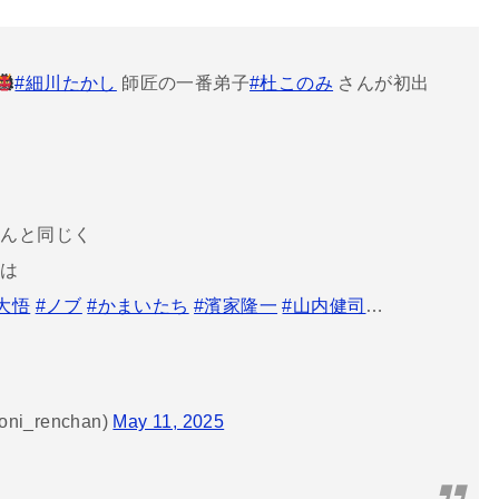
#細川たかし
師匠の一番弟子
#杜このみ
さんが初出
さんと同じく
んは
大悟
#ノブ
#かまいたち
#濱家隆一
#山内健司
…
_renchan)
May 11, 2025