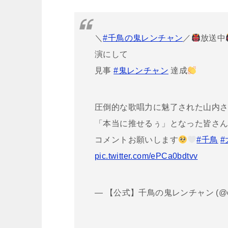
＼
#千鳥の鬼レンチャン
／
放送中
演にして
見事
#鬼レンチャン
達成
圧倒的な歌唱力に魅了された山内
「本当に推せるぅ」となった皆さ
コメントお願いします
#千鳥
#
pic.twitter.com/ePCa0bdtvv
— 【公式】千鳥の鬼レンチャン (@oni