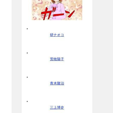
研ナオコ
荒牧陽子
青木隆治
三上博史