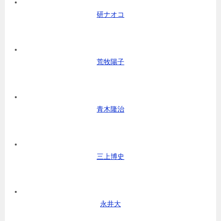
研ナオコ
荒牧陽子
青木隆治
三上博史
永井大