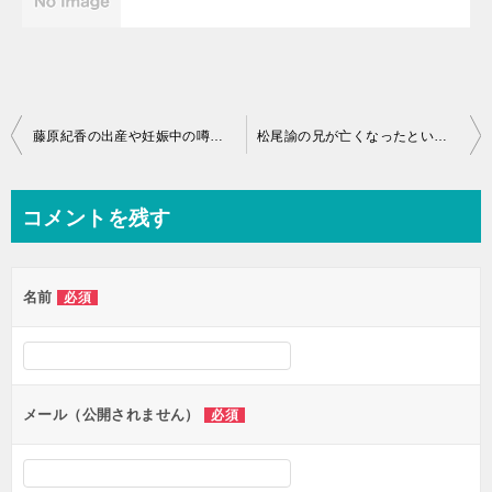
投
藤原紀香の出産や妊娠中の噂とは!?旦那との現在の関係性が衝撃の！
松尾諭の兄が亡くなったという真相や治療やアメリカでの生活とは？
稿
ナ
コメントを残す
ビ
ゲ
名前
必須
ー
シ
ョ
ン
メール（公開されません）
必須