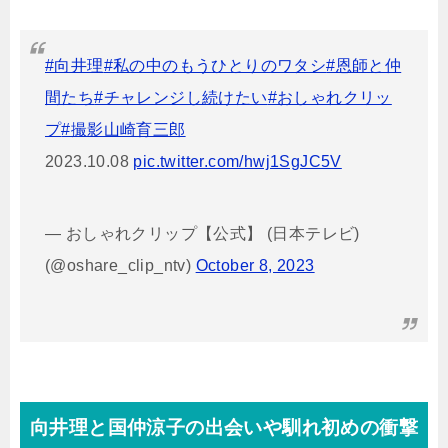
#向井理
#私の中のもうひとりのワタシ
#恩師と仲
間たち
#チャレンジし続けたい
#おしゃれクリッ
プ
#撮影山崎育三郎
2023.10.08
pic.twitter.com/hwj1SgJC5V
— おしゃれクリップ【公式】 (日本テレビ)
(@oshare_clip_ntv)
October 8, 2023
向井理と国仲涼子の出会いや馴れ初めの衝撃