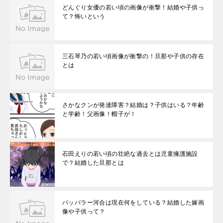
どんぐり女優の若い頃の画像が衝撃！結婚や子供っ
て？怖いという
三石琴乃の若い頃画像が衝撃の！旦那や子供の存在
とは
さかなクンが発達障害？結婚は？子供はいる？年齢
と学齢！父画像！帽子が！
石田えりの若い頃の壮絶な過去とは児童擁護施設
で？結婚した旦那とは
パッパラー河合は現在何をしている？結婚した嫁画
像や子供って？