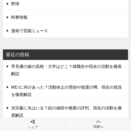
野球
時事情報
漫画で芸能ニュース
最近の投稿
早見優の娘の高校・大学はどこ？就職先や現在の活動を徹底
解説
ME:Iに何があった？活動休止の理由や脱退の噂、現在の状況
を徹底解説
光宗薫に夫はいる？絵の値段や個展の評判、現在の活動を徹
底解説
TOPへ
シェア
尾崎亜美の夫は誰？馴れ初めや結婚生活、子供の有無を徹底