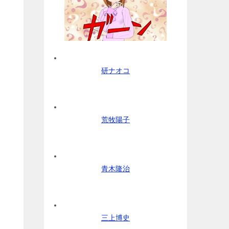
研ナオコ
荒牧陽子
青木隆治
三上博史