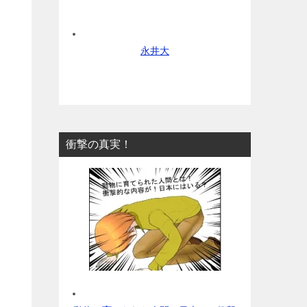
永井大
衝撃の真実！