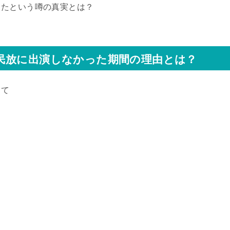
したという噂の真実とは？
民放に出演しなかった期間の理由とは？
して
。