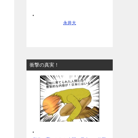
永井大
衝撃の真実！