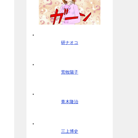
研ナオコ
荒牧陽子
青木隆治
三上博史