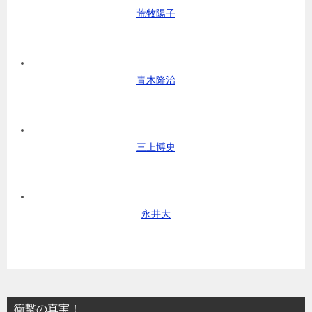
荒牧陽子
青木隆治
三上博史
永井大
衝撃の真実！