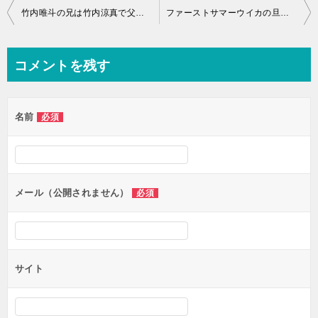
投
竹内唯斗の兄は竹内涼真で父親や母親の実家とは？大学や学歴や身長の詳細とは？
ファーストサマーウイカの旦那画像や仕事って何？子供やなれそめの詳細とは？
稿
ナ
コメントを残す
ビ
ゲ
名前
必須
ー
シ
ョ
ン
メール（公開されません）
必須
サイト