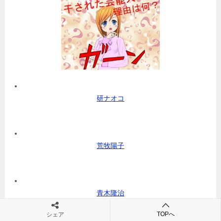
研ナオコ
荒牧陽子
青木隆治
TOPへ
シェア