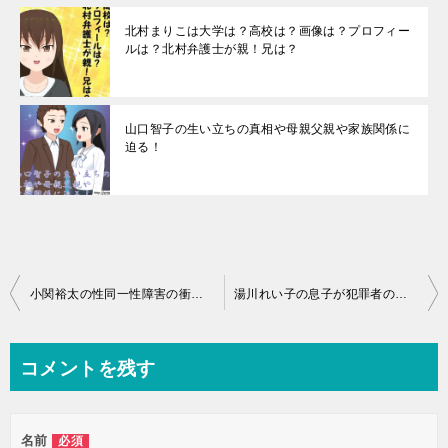
北村まりこは大学は？高校は？画像は？プロフィー
ルは？北村弁護士が親！兄は？
山口智子の生い立ちの真相や母親父親や家族関係に
迫る！
投
小関裕太の性同一性障害の衝撃の真相とは？天てれの同期とは
湯川れい子の息子が犯罪者の衝撃の真実とは？若い頃の画像が！
稿
ナ
コメントを残す
ビ
ゲ
名前
必須