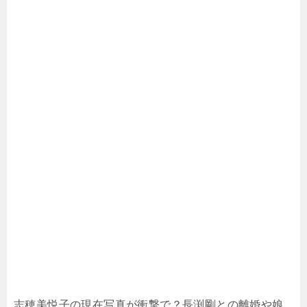
志穂美悦子の現在写真が衝撃で？長渕剛との離婚や娘