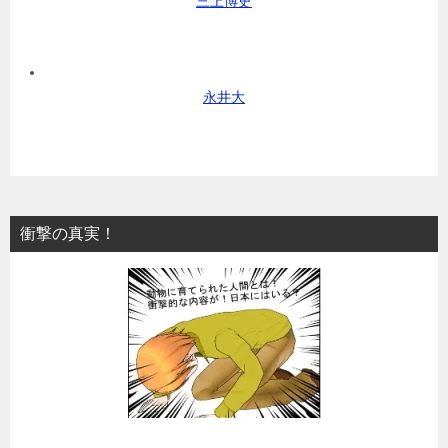
三上博史
永井大
衝撃の真実！