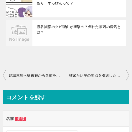
あり！すっぴんって？
勝谷誠彦のクビ理由が衝撃の？倒れた原因の病気と
は？
投
結城東輝へ徐東輝から名前を変更理由や国籍の真相とは？学歴や経歴の詳細は？
林家たい平の笑点を引退した理由が衝撃で！卒業なのかクビなのか真相はいかに！
稿
ナ
コメントを残す
ビ
ゲ
名前
必須
ー
シ