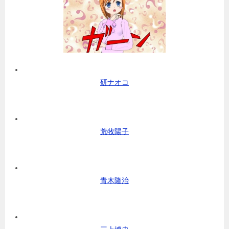
研ナオコ
荒牧陽子
青木隆治