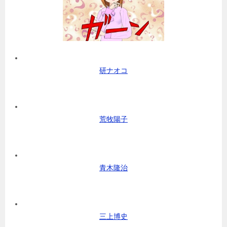
研ナオコ
荒牧陽子
青木隆治
三上博史