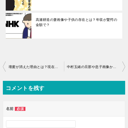
高瀬耕造の妻画像や子供の存在とは？年収が驚愕の
金額で？
投
壇蜜が消えた理由とは？現在は何を？彼氏との結婚はあるの？
中村玉緒の旦那や息子画像から！若い頃から天然ボケ？
稿
ナ
コメントを残す
ビ
ゲ
名前
必須
ー
シ