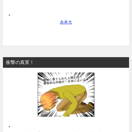
永井大
衝撃の真実！