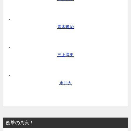
青木隆治
三上博史
永井大
衝撃の真実！