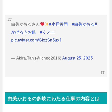
由美かおるさん
#水戸黄門
#由美かおる
#
かげろうお銀
#くノ一
pic.twitter.com/GlxzSn5uxJ
— Akira.Tan (@ichgo2016)
August 25, 2025
由美かおるの多岐にわたる仕事の内容とは