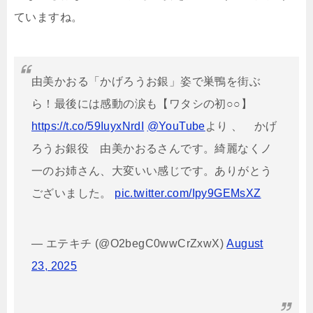
ていますね。
由美かおる「かげろうお銀」姿で巣鴨を街ぶ
ら！最後には感動の涙も【ワタシの初○○】
https://t.co/59IuyxNrdI
@YouTube
より 、 かげ
ろうお銀役 由美かおるさんです。綺麗なくノ
一のお姉さん、大変いい感じです。ありがとう
ございました。
pic.twitter.com/Ipy9GEMsXZ
— エテキチ (@O2begC0wwCrZxwX)
August
23, 2025