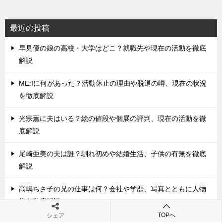
最近の投稿
早見優の娘の高校・大学はどこ？就職先や現在の活動を徹底
解説
ME:Iに何があった？活動休止の理由や脱退の噂、現在の状況
を徹底解説
光宗薫に夫はいる？絵の値段や個展の評判、現在の活動を徹
底解説
尾崎亜美の夫は誰？馴れ初めや結婚生活、子供の有無を徹底
解説
高嶋ちさ子の兄の仕事は何？会社や学歴、写真とともに人物
像を徹底解説
TOPへ
シェア