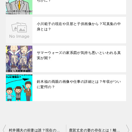
らかに？
小川範子の現在や旦那と子供画像から？写真集の中
身とは？
サマーウォーズの家系図が気持ち悪いといわれる真
実が闇？
鈴木福の両親の画像や仕事の詳細とは？年収がつい
に驚愕の？
投
村井國夫の前妻は誰？現在の妻との馴れ初めや子供のこと
鹿賀丈史の妻の存在とは！離婚していた事実が発覚後に女性との密会報道