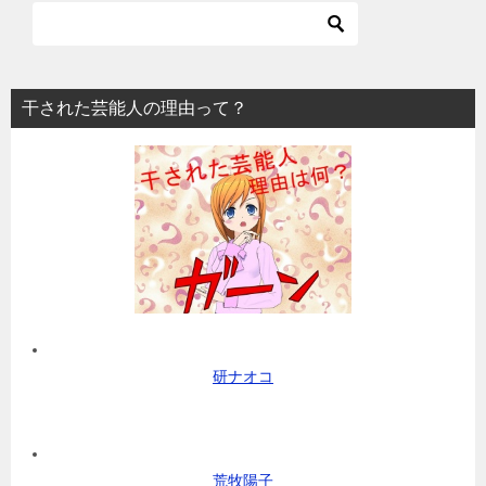
干された芸能人の理由って？
研ナオコ
荒牧陽子