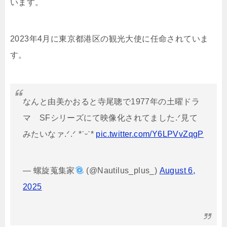
います。
2023年4月に東京都港区の観光大使に任命されていま
す。
なんと由美かおると寺尾聰で1977年の土曜ドラ
マ SFシリーズにて映像化されてました.ᐟ見て
みたいなァ.ᐟ.ᐟ *ˊᵕˋ*
pic.twitter.com/Y6LPVvZqgP
— 螺旋蒐集家
(@Nautilus_plus_)
August 6,
2025