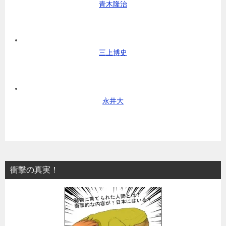
青木隆治
三上博史
永井大
衝撃の真実！