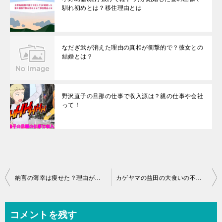
馴れ初めとは？移住理由とは
なだぎ武が消えた理由の真相が衝撃的で？彼女との
結婚とは？
野沢直子の旦那の仕事で収入源は？親の仕事や会社
って！
投
納言の薄幸は痩せた？理由がやばい！子役時代からのスタイルは変わらない？
カゲヤマの益田の大食いの不正炎上の真相とは！結婚をして嫁はいるのか？
稿
ナ
コメントを残す