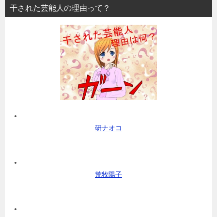
干された芸能人の理由って？
研ナオコ
荒牧陽子