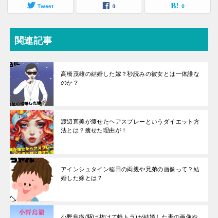
Tweet
0
0
関連記事
高橋茂雄の結婚した嫁？秒読みの彼女とは一体誰な
のか？
渡辺直美が痩せたヘアスプレーというダイエット方
法とは？痩せた理由が！
アインシュタイン稲田の両親や兄弟の画像って？結
婚した嫁とは？
小野島徹(駆け抜けて軽トラ)が結婚した妻の画像や