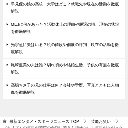
早見優の娘の高校・大学はどこ？就職先や現在の活動を徹底
解説
ME:Iに何があった？活動休止の理由や脱退の噂、現在の状況
を徹底解説
光宗薫に夫はいる？絵の値段や個展の評判、現在の活動を徹
底解説
尾崎亜美の夫は誰？馴れ初めや結婚生活、子供の有無を徹底
解説
高嶋ちさ子の兄の仕事は何？会社や学歴、写真とともに人物
像を徹底解説
最新エンタメ・スポーツニュース
TOP
芸能お笑い
バカリズムの年収が驚愕の金額に驚きを隠せない！年収が上がった