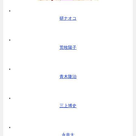
研ナオコ
荒牧陽子
青木隆治
三上博史
永井大