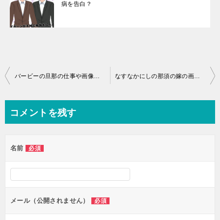
病を告白？
投
バービーの旦那の仕事や画像・馴れ初めの詳細とは？子供はいるの？
なすなかにしの那須の嫁の画像や詳細って？若い頃がイケメンだと話題！
稿
ナ
コメントを残す
ビ
ゲ
名前
必須
ー
シ
ョ
ン
メール（公開されません）
必須