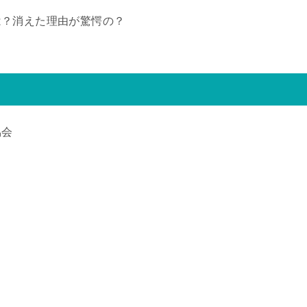
は？消えた理由が驚愕の？
協会