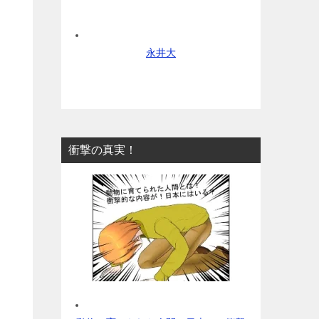
永井大
衝撃の真実！