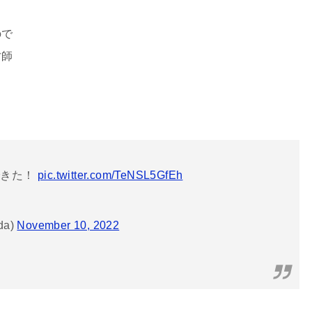
ので
才師
できた！
pic.twitter.com/TeNSL5GfEh
da)
November 10, 2022