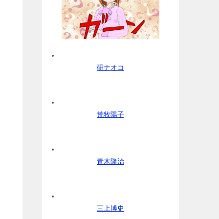
研ナオコ
荒牧陽子
青木隆治
三上博史