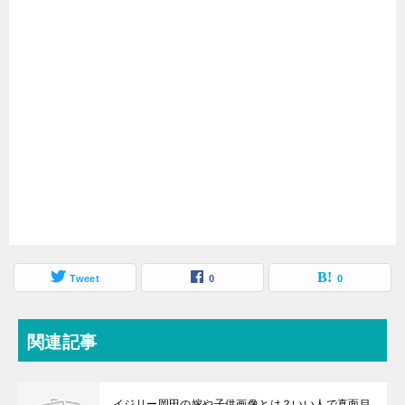
Tweet
0
0
関連記事
イジリー岡田の嫁や子供画像とは？いい人で真面目