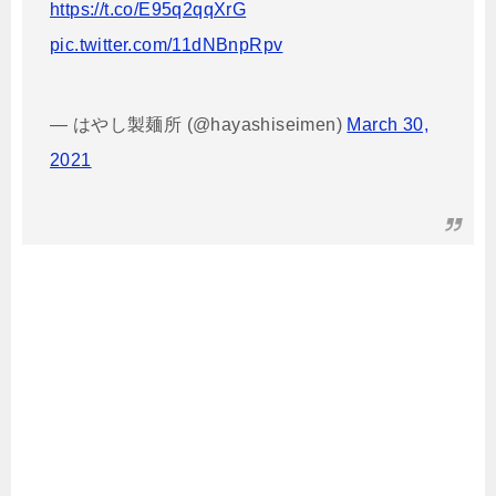
https://t.co/E95q2qqXrG
pic.twitter.com/11dNBnpRpv
— はやし製麺所 (@hayashiseimen)
March 30,
2021