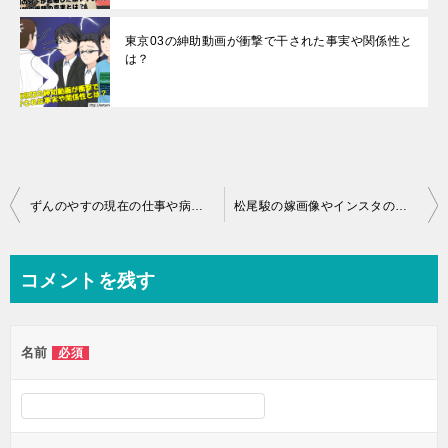
東京03の紳助動画が衝撃で干された事実や関係性と
は？
投
ずんのやすの現在の仕事や病気からの復帰の真相とは？結婚はしているの？
松尾駿の嫁画像やインスタの真実とは？父親や母親の詳細が驚愕の？
稿
ナ
コメントを残す
ビ
ゲ
名前
必須
ー
シ
ョ