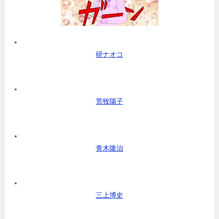
研ナオコ
荒牧陽子
青木隆治
三上博史