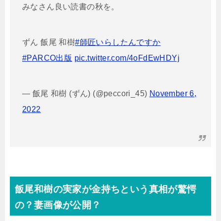
みなさん良い読書の秋を。
ずん 飯尾 和樹
#師匠いらしたんですか
#PARCO出版
pic.twitter.com/4oFdEwHDYj
— 飯尾 和樹 (ずん) (@peccori_45)
November 6,
2022
飯尾和樹の実家が金持ちという真相が驚愕
の？妻画像が公開？