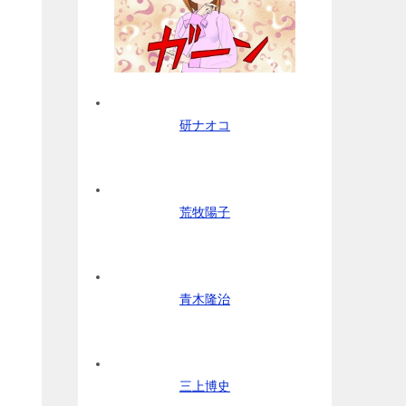
研ナオコ
荒牧陽子
青木隆治
三上博史