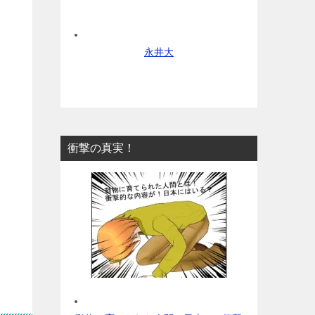
永井大
衝撃の真実！