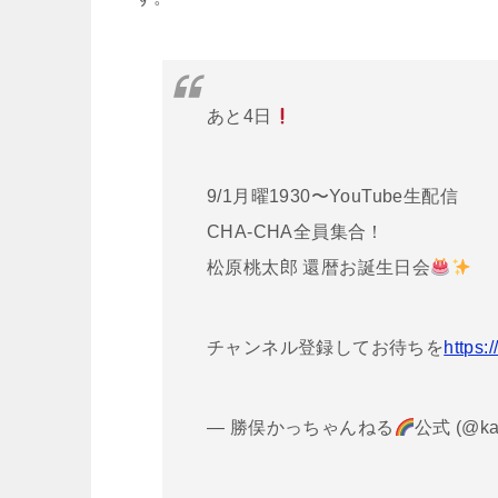
あと4日
9/1月曜1930〜YouTube生配信
CHA-CHA全員集合！
松原桃太郎 還暦お誕生日会
チャンネル登録してお待ちを
https:/
— 勝俣かっちゃんねる
公式 (@kat