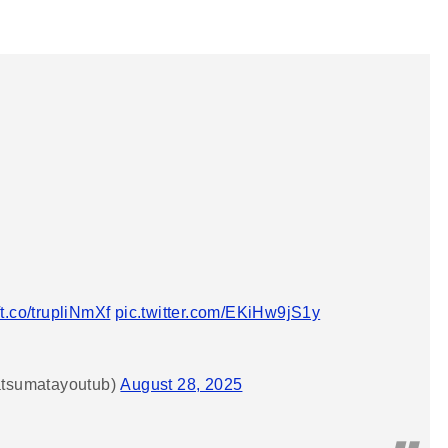
/t.co/trupliNmXf
pic.twitter.com/EKiHw9jS1y
sumatayoutub)
August 28, 2025