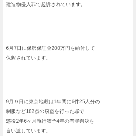
建造物侵入罪で起訴されています。
6月7日に保釈保証金200万円を納付して
保釈されています。
9月９日に東京地裁は1年間に6件25人分の
制服など182点の窃盗を行った罪で
懲役2年6ヶ月執行猶予4年の有罪判決を
言い渡しています。