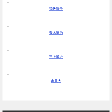
荒牧陽子
青木隆治
三上博史
永井大