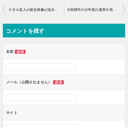
投
ナダル芸人の彼女画像が流出も浮気疑惑や女好きで修羅場に？
今田耕司の少年院の真実や高校や実家という過去には？
稿
ナ
コメントを残す
ビ
ゲ
名前
必須
ー
シ
ョ
ン
メール（公開されません）
必須
サイト