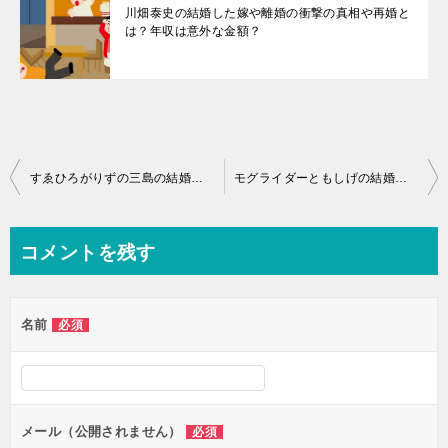
川畑泰史の結婚した嫁や離婚の衝撃の真相や再婚と
は？年収は意外な金額？
投
すゑひろがりずの三島の結婚した嫁の画像が？大学や出身や年齢の詳細！
モグライダーともしげの結婚した嫁の画像や詳細とは？大学や学歴とは
稿
ナ
コメントを残す
ビ
ゲ
名前
必須
ー
シ
ョ
ン
メール（公開されません）
必須