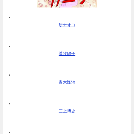
研ナオコ
荒牧陽子
青木隆治
三上博史