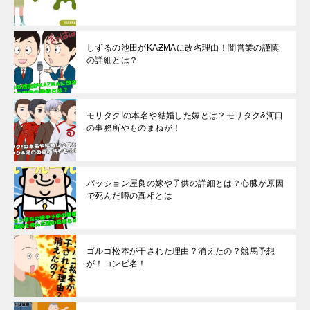
しずるの池田がKAƵMAに改名理由！闇営業の謹慎
の詳細とは？
モリタク!の本名や結婚した嫁とは？モリタク&河口
の事務所やものまねが！
パッション屋良の嫁や子供の詳細とは？心臓が原因
で死んだ噂の真相とは
ゴルゴ松本が干された理由？消えたの？競馬予想
が！コンビ名！