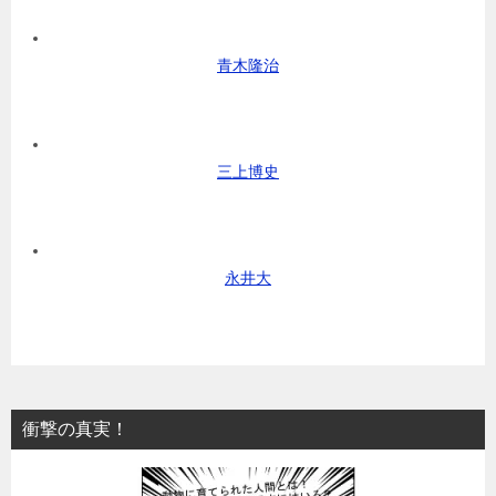
青木隆治
三上博史
永井大
衝撃の真実！