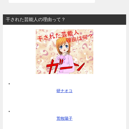
干された芸能人の理由って？
研ナオコ
荒牧陽子