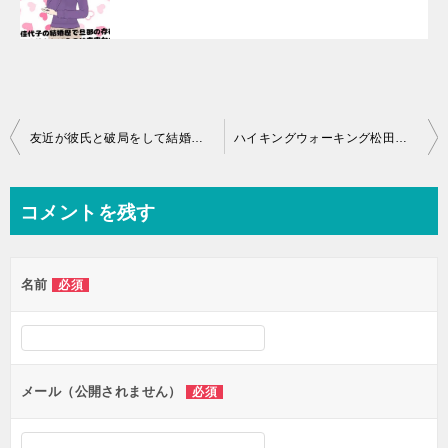
投
友近が彼氏と破局をして結婚はないのか？体重増加が止まらない？
ハイキングウォーキング松田が激太りの理由とは？元嫁が再婚で？
稿
ナ
コメントを残す
ビ
ゲ
名前
必須
ー
シ
ョ
ン
メール（公開されません）
必須