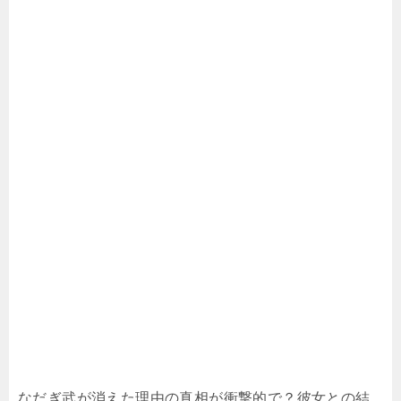
なだぎ武が消えた理由の真相が衝撃的で？彼女との結