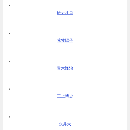
研ナオコ
荒牧陽子
青木隆治
三上博史
永井大