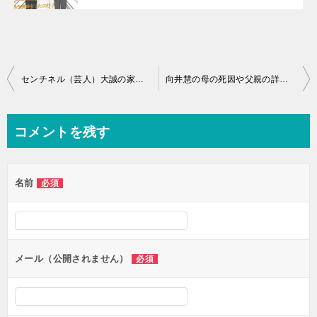
投
センチネル（芸人）大誠の家族構成の詳細とは！結婚をした妻とは？
向井慧の母の死因や父親の詳細とは？兄弟はいるの？
稿
ナ
コメントを残す
ビ
ゲ
名前
必須
ー
シ
ョ
ン
メール（公開されません）
必須