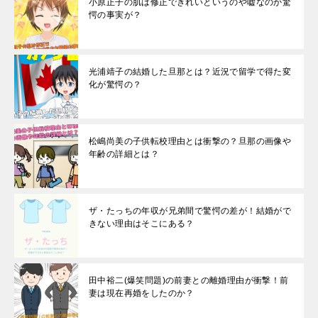
小原正子の肌は修正できれいというのや嘘なのか驚
愕の事実が？
光浦靖子の結婚した旦那とは？近況で留学で得た変
化が驚愕の？
松嶋尚美の子供転校理由とは衝撃の？旦那の画像や
年齢の詳細とは？
ザ・たっちの年収が兄弟間で驚愕の差が！結婚がで
きない理由はそこにある？
田中裕二(爆笑問題)の前妻との離婚理由が衝撃！前
妻は現在再婚をしたのか？