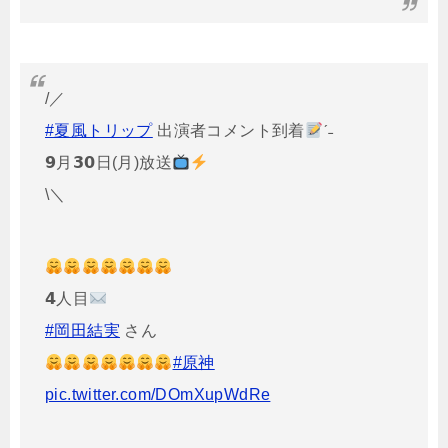
/／
#夏風トリップ
出演者コメント到着
ˊ˗
𝟵月𝟯𝟬日(月)放送
\＼
𝟰人目
#岡田結実
さん
#原神
pic.twitter.com/DOmXupWdRe