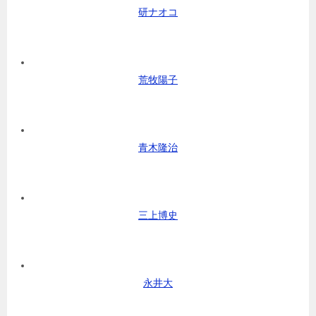
研ナオコ
荒牧陽子
青木隆治
三上博史
永井大