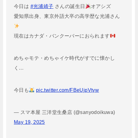
今日は
#光浦靖子
さんの誕生日
オアシズ
愛知県出身、東京外語大卒の高学歴な光浦さん
現在はカナダ・バンクーバーにおられます
めちゃモテ・めちゃイケ時代がすでに懐かし
く…
今日も
pic.twitter.com/FBeUjpVtyw
— スマ本屋 三洋堂生桑店 (@sanyodoikuwa)
May 19, 2025