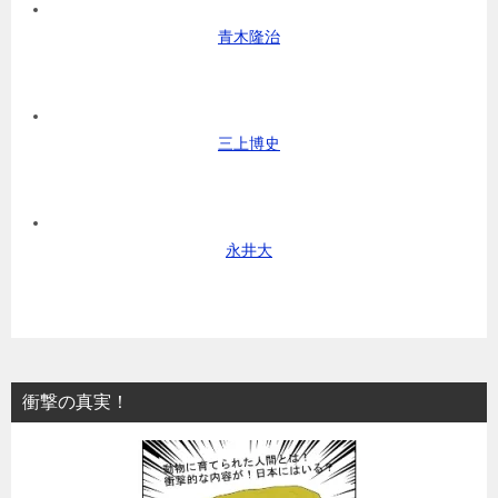
青木隆治
三上博史
永井大
衝撃の真実！