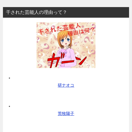
干された芸能人の理由って？
研ナオコ
荒牧陽子