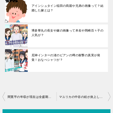
アインシュタイン稲田の両親や兄弟の画像って？結
婚した嫁とは？
博多華丸の長女や嫁の画像って本名や岡崎百々子の
人気が？
尼神インターの渚のビアンの噂の衝撃の真実が発
覚！おなべシャツが？
投
間寛平の年収が現在は全盛期と比べて！息子や娘・妻などの家族の詳細
マユリカの中谷の絵が炎上して謹慎の衝撃の真相とは！
稿
ナ