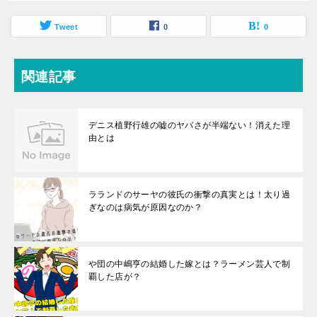
Tweet
0
0
関連記事
デニス植野行雄の嘘のヤバさが半端ない！消えた理
由とは
ラランドのサーヤの彼氏の衝撃の真実とは！太り過
ぎなのは病気が原因なのか？
や団の中嶋亨の結婚した嫁とは？ラーメン芸人で制
覇した店が？