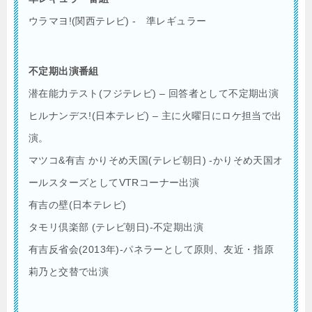
ウラマヨ!(関西テレビ) - 準レギュラー
不定期出演番組
潜在能力テスト(フジテレビ) – 回答者として不定期出演
ヒルナンデス!(日本テレビ) – 主に火曜日にロケ担当で出
演。
マツコ&有吉 かりそめ天国(テレビ朝日) -かりそめ天国オ
ールスターズとしてVTRコーナー出演
有吉の壁(日本テレビ)
タモリ倶楽部 (テレビ朝日)-不定期出演
有吉反省会(2013年)-パネラーとして原則、友近・指原
莉乃と交替で出演