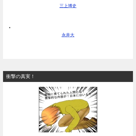
三上博史
永井大
衝撃の真実！