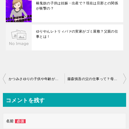
椿鬼奴の子供は妊娠・出産で？現在は旦那との関係
が衝撃の？
ゆりやんレトリィバァの実家がゴミ屋敷？父親の仕
事とは！
投
かつみさゆりの子供や年齢が！借金で離婚するかもしれない？
藤森慎吾の父の仕事って？母は美人？妊娠させた彼女の存在とは？
稿
ナ
コメントを残す
ビ
ゲ
名前
必須
ー