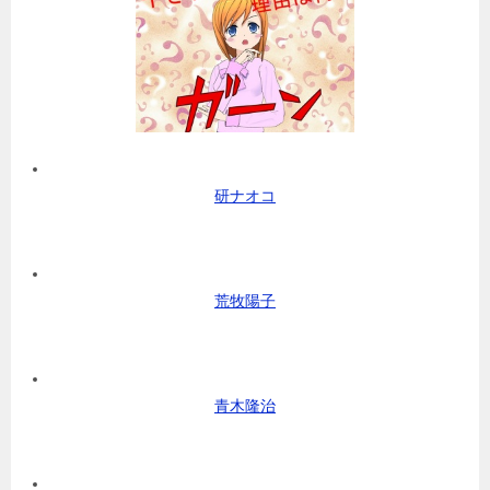
研ナオコ
荒牧陽子
青木隆治