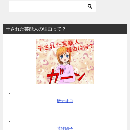
干された芸能人の理由って？
研ナオコ
荒牧陽子