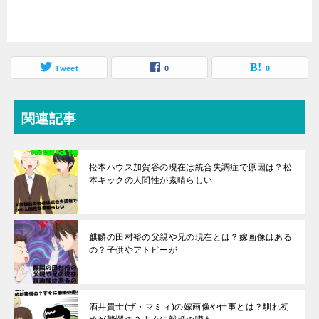
Tweet
0
0
関連記事
松本ハウス加賀谷の現在は統合失調症で原因は？松
本キックの人間性が素晴らしい
麒麟の田村裕の父親や兄の現在とは？嫁画像はある
の？子供やアトピーが
酒井貴士(ザ・マミィ)の嫁画像や仕事とは？馴れ初