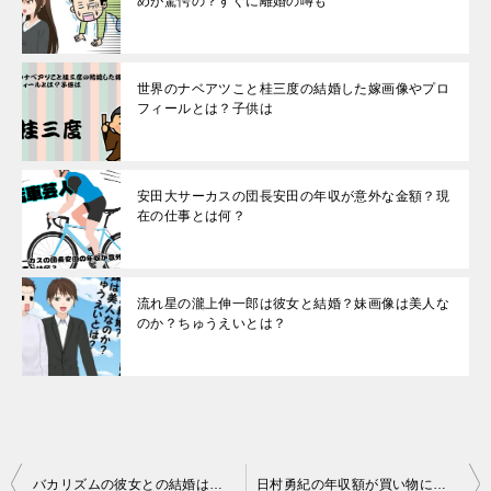
めが驚愕の？すぐに離婚の噂も
世界のナベアツこと桂三度の結婚した嫁画像やプロ
フィールとは？子供は
安田大サーカスの団長安田の年収が意外な金額？現
在の仕事とは何？
流れ星の瀧上伸一郎は彼女と結婚？妹画像は美人な
のか？ちゅうえいとは？
投
バカリズムの彼女との結婚は？ヤンキーだった過去？ドラマの脚本で！
日村勇紀の年収額が買い物に！歯はインプラント？身長と体重から健康が