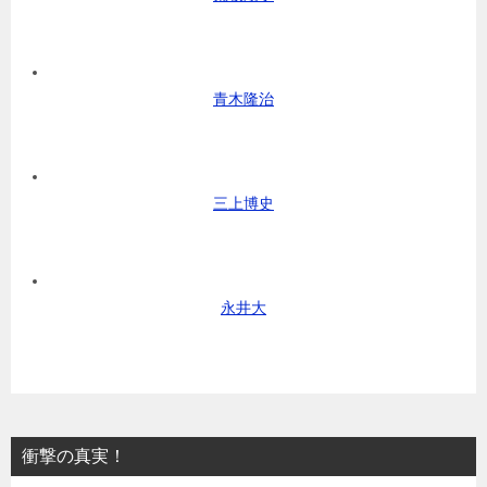
青木隆治
三上博史
永井大
衝撃の真実！