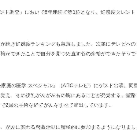
タレント調査」において8年連続で第1位となり、好感度タレント
りが続き好感度ランキングも急落しました。次第にテレビへの
余裕ができたことで自分を見つめ直す心の余裕ができたそうで
怖い家庭の医学 スペシャル』（ABCテレビ）にゲスト出演。同
を覚え、その後乳がんが左右の胸にあることが発覚する。聖路
で2回の手術を経てがんをすべて摘出しています。
ら、がんに関わる啓蒙活動に積極的に参加するようになりまし