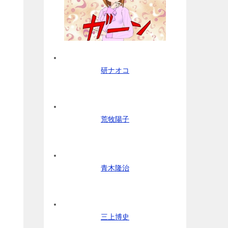
研ナオコ
荒牧陽子
青木隆治
三上博史