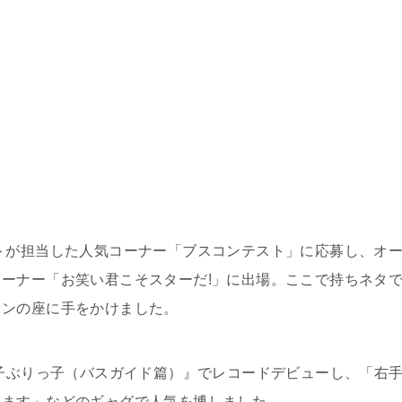
トが担当した人気コーナー「ブスコンテスト」に応募し、オ
ーナー「お笑い君こそスターだ!」に出場。ここで持ちネタ
オンの座に手をかけました。
い子ぶりっ子（バスガイド篇）』でレコードデビューし、「右
います」などのギャグで人気を博しました。