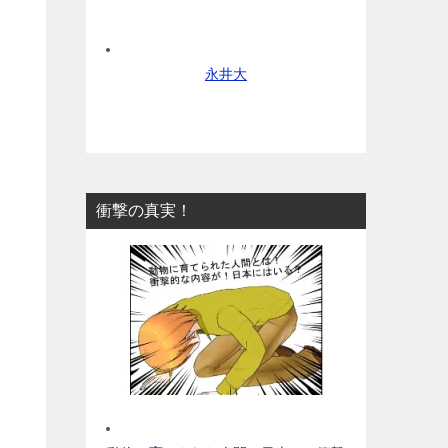
永井大
衝撃の真実！