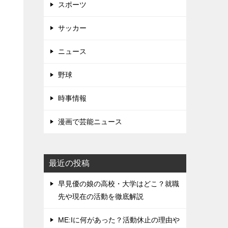
スポーツ
サッカー
ニュース
野球
部
時事情報
漫画で芸能ニュース
最近の投稿
早見優の娘の高校・大学はどこ？就職
先や現在の活動を徹底解説
ME:Iに何があった？活動休止の理由や