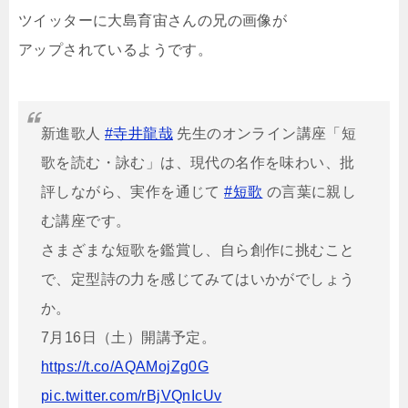
ツイッターに大島育宙さんの兄の画像が
アップされているようです。
新進歌人
#寺井龍哉
先生のオンライン講座「短
歌を読む・詠む」は、現代の名作を味わい、批
評しながら、実作を通じて
#短歌
の言葉に親し
む講座です。
さまざまな短歌を鑑賞し、自ら創作に挑むこと
で、定型詩の力を感じてみてはいかがでしょう
か。
7月16日（土）開講予定。
https://t.co/AQAMojZg0G
pic.twitter.com/rBjVQnIcUv