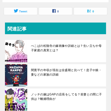
Tweet
0
0
関連記事
ぺこぱの松陰寺の嫁画像や詳細とは？生い立ちや母
子家庭の真実とは？
間寛平の年収が現在は全盛期と比べて！息子や娘・
妻などの家族の詳細
ノッチの嫁はGAPの店長をしてる？前妻との間に子
供は？離婚理由が