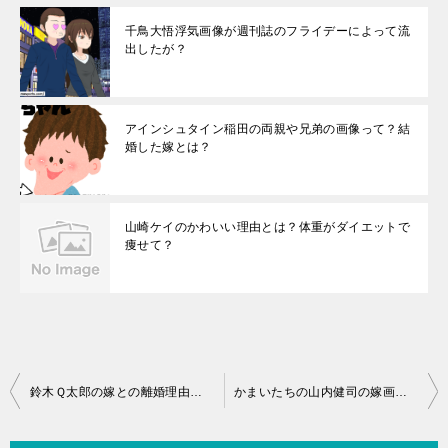
千鳥大悟浮気画像が週刊誌のフライデーによって流
出したが？
アインシュタイン稲田の両親や兄弟の画像って？結
婚した嫁とは？
山崎ケイのかわいい理由とは？体重がダイエットで
痩せて？
投
鈴木Ｑ太郎の嫁との離婚理由が驚愕の？子供はいるのか？再婚した嫁は？
かまいたちの山内健司の嫁画像や馴れ初めが驚愕の？実家が金持ちの真相とは？
稿