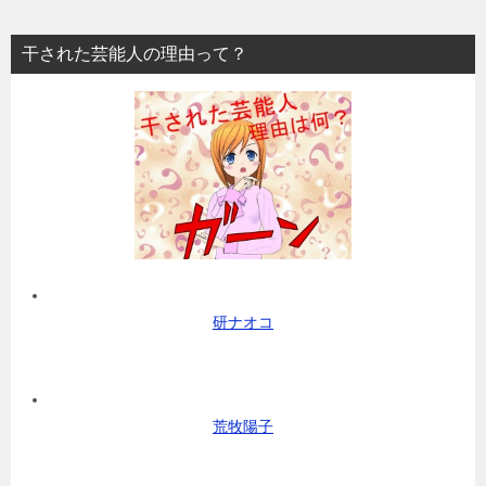
干された芸能人の理由って？
研ナオコ
荒牧陽子