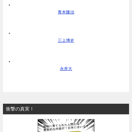
青木隆治
三上博史
永井大
衝撃の真実！