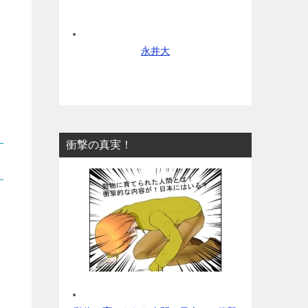
永井大
衝撃の真実！