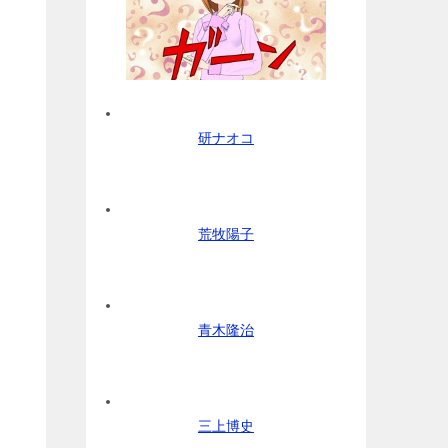
研ナオコ
荒牧陽子
青木隆治
三上博史