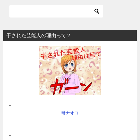
干された芸能人の理由って？
研ナオコ