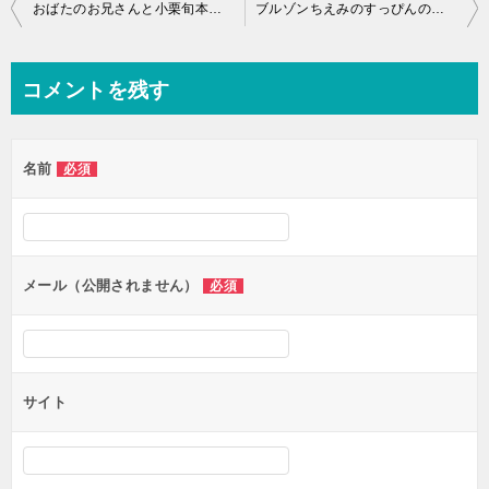
投
おばたのお兄さんと小栗旬本人との意外な関係が？身長差があまりにも
ブルゾンちえみのすっぴんの画像が衝撃的すぎる！メイク方法とは
稿
ナ
コメントを残す
ビ
ゲ
名前
必須
ー
シ
ョ
ン
メール（公開されません）
必須
サイト