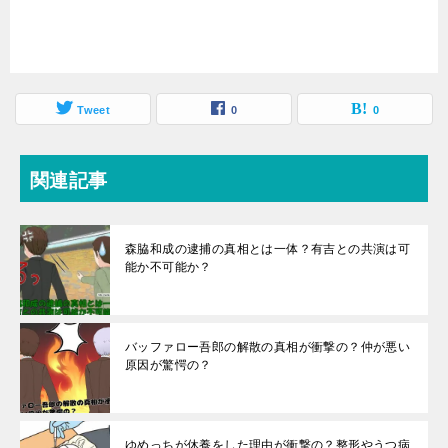
Tweet
0
0
関連記事
森脇和成の逮捕の真相とは一体？有吉との共演は可
能か不可能か？
バッファロー吾郎の解散の真相が衝撃の？仲が悪い
原因が驚愕の？
ゆめっちが休養をした理由が衝撃の？整形やうつ病