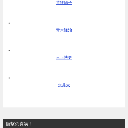
荒牧陽子
青木隆治
三上博史
永井大
衝撃の真実！