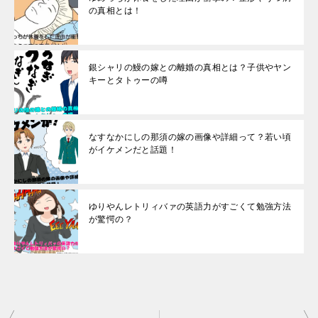
の真相とは！
銀シャリの鰻の嫁との離婚の真相とは？子供やヤン
キーとタトゥーの噂
なすなかにしの那須の嫁の画像や詳細って？若い頃
がイケメンだと話題！
ゆりやんレトリィバァの英語力がすごくて勉強方法
が驚愕の？