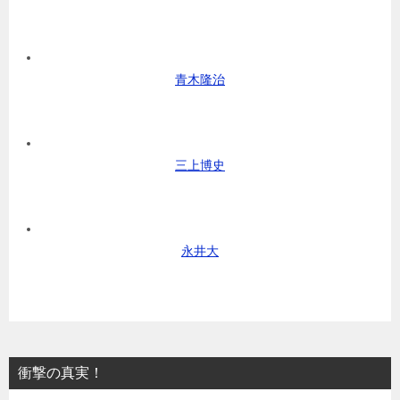
青木隆治
三上博史
永井大
衝撃の真実！