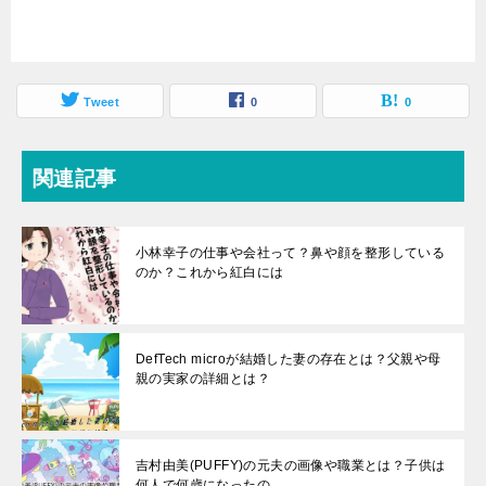
Tweet
0
0
関連記事
小林幸子の仕事や会社って？鼻や顔を整形している
のか？これから紅白には
DefTech microが結婚した妻の存在とは？父親や母
親の実家の詳細とは？
吉村由美(PUFFY)の元夫の画像や職業とは？子供は
何人で何歳になったの