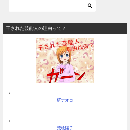
干された芸能人の理由って？
研ナオコ
荒牧陽子