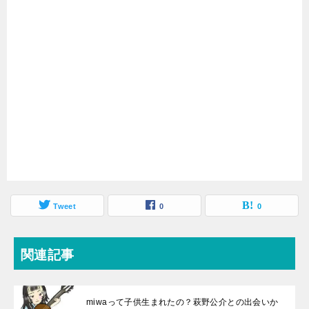
Tweet
0
0
関連記事
miwaって子供生まれたの？萩野公介との出会いか