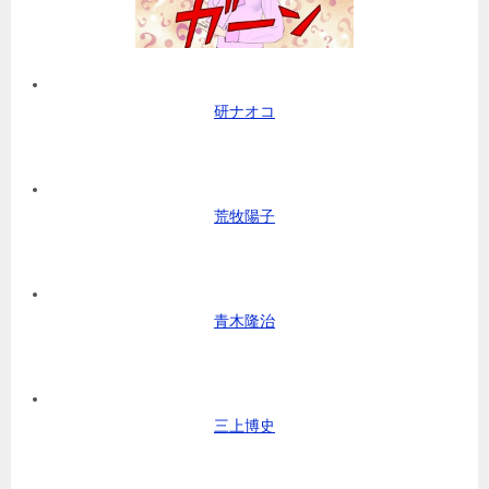
研ナオコ
荒牧陽子
青木隆治
三上博史