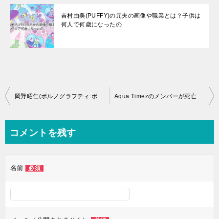
吉村由美(PUFFY)の元夫の画像や職業とは？子供は
何人で何歳になったの
投
岡野昭仁(ポルノグラフティ:ボーカル)の結婚した妻とは？子供はいるの
Aqua Timezのメンバーが死亡したという噂の真相とは？解散理由とは何？
稿
ナ
コメントを残す
ビ
ゲ
名前
必須
ー
シ
ョ