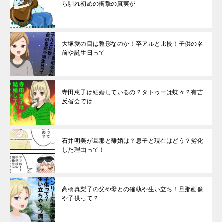
ら馴れ初めの衝撃の真実が
大塚愛の目は整形なのか！卒アルと比較！子供の名
前や誕生日って
寺田恵子は結婚しているの？タトゥーは蝶々？有吉
反省会では
石井明美が旦那と離婚は？息子と現在はどう？劣化
した理由って！
高橋真梨子の父や母との確執や生い立ち！旦那画像
や子供って？