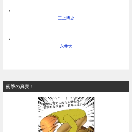
三上博史
永井大
衝撃の真実！