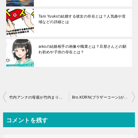
Tani Yuukiの結婚する彼女の存在とは？人気曲や音
域などの詳細とは
aikoの結婚相手の画像や職業とは？旦那さんとの馴
れ初めや子供の存在とは？
投
竹内アンナの母親が竹内まりやの衝撃の真相とは！大学や学歴の詳細とは
Bro.KORN(ブラザーコーン)が痩せたのは乳がんを患ったから！今現在の活動とは
稿
ナ
コメントを残す
ビ
ゲ