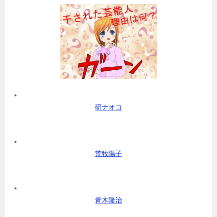
研ナオコ
荒牧陽子
青木隆治