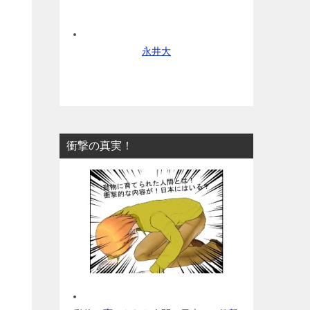
永井大
衝撃の真実！