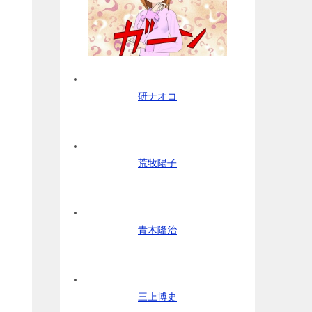
研ナオコ
荒牧陽子
青木隆治
三上博史