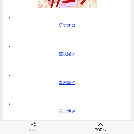
研ナオコ
荒牧陽子
青木隆治
三上博史
TOPへ
シェア