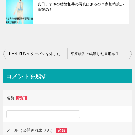
真田ナオキの結婚相手の写真はあるの？家族構成が
衝撃の！
投
HAN-KUNのターバンを外した素顔の画像が？結婚した嫁や子供の詳細とは？
平原綾香の結婚した旦那や子供って？父親が病気で実家とは
稿
ナ
コメントを残す
ビ
ゲ
名前
必須
ー
シ
ョ
ン
メール（公開されません）
必須